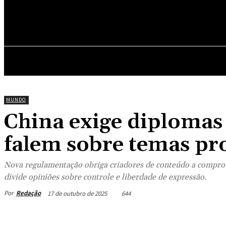
NOTÍCIAS
EVENT
MUNDO
China exige diplomas
falem sobre temas pro
Nova regulamentação obriga criadores de conteúdo a compro
divide opiniões sobre controle e liberdade de expressão.
Por
Redação
17 de outubro de 2025
644