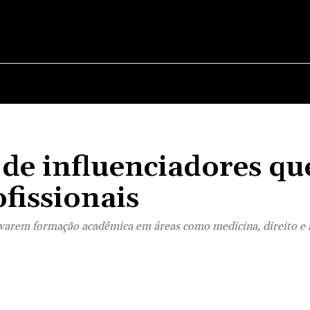
OS
MARAJÓ
ESPORTE
POLÍTICA
MUN
 de influenciadores qu
fissionais
varem formação acadêmica em áreas como medicina, direito e 
Compartilhado