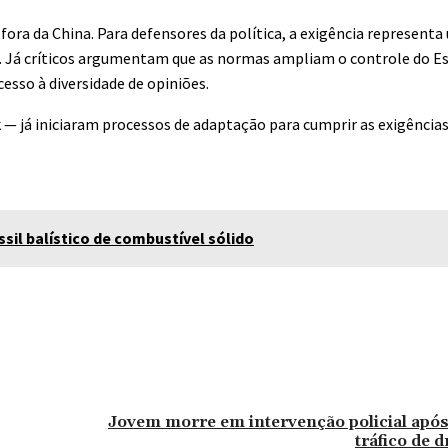
ora da China. Para defensores da política, a exigência represent
. Já críticos argumentam que as normas ampliam o controle do E
cesso à diversidade de opiniões.
 — já iniciaram processos de adaptação para cumprir as exigência
sil balístico de combustível sólido
nterest
WhatsApp
Jovem morre em intervenção policial apó
tráfico de 