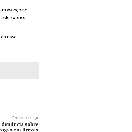
a um avanço no
stado sobre o
s da nova
Próximo artigo
s denúncia sobre
drogas em Breves