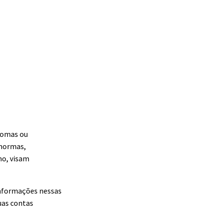
lomas ou
 normas,
mo, visam
 informações nessas
uas contas