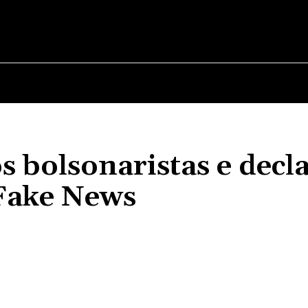
OS
MARAJÓ
ESPORTE
POLÍTICA
MUN
s bolsonaristas e decl
 Fake News
Compartilhado