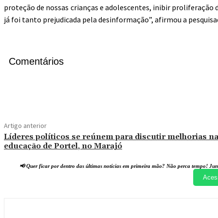
proteção de nossas crianças e adolescentes, inibir proliferação
já foi tanto prejudicada pela desinformação”, afirmou a pesquis
Comentários
Compartilhado
Facebook
X
Pi
Artigo anterior
Líderes políticos se reúnem para discutir melhorias n
educação de Portel, no Marajó
📢 Quer ficar por dentro das últimas notícias em primeira mão? Não perca tempo! Jun
Aces