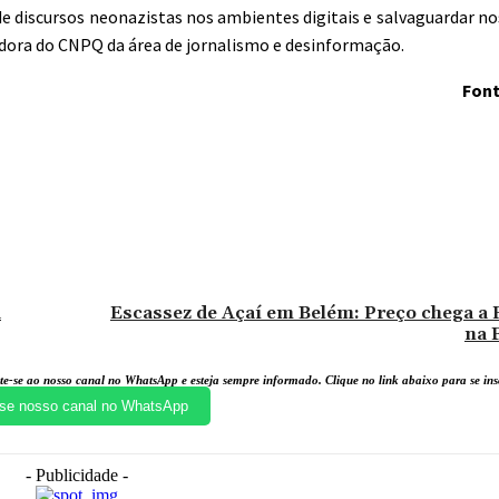
 de discursos neonazistas nos ambientes digitais e salvaguardar n
adora do CNPQ da área de jornalismo e desinformação.
Font
nterest
WhatsApp
a
Escassez de Açaí em Belém: Preço chega a R
na 
te-se ao nosso canal no WhatsApp e esteja sempre informado. Clique no link abaixo para se i
se nosso canal no WhatsApp
- Publicidade -