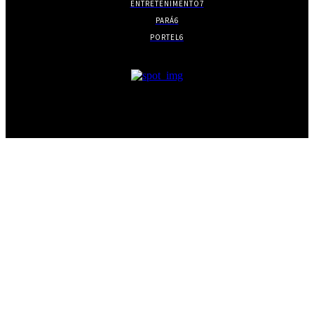
ENTRETENIMENTO
7
PARÁ
6
PORTEL
6
- Publicidade -